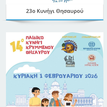
23ο Κυνήγι Θησαυρού