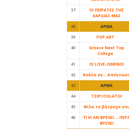
37
ΟΙ ΠΕΙΡΑΤΕΣ ΤΗΣ
ΚΑΡΔΙΑΣ ΜΑΣ
38
ΑΡΜΑ
39
POP ART
40
Greece Next Top
College
41
ΟΙ LOVE-ΩΜΕΝΟΙ
42
Κοάλα σε… Απόγνωσ
43
ΑΡΜΑ
44
ΤΣΙΡCOOLΑΤΟΙ
45
Φίλα το βάτραχο σο
46
ΤΙ ΚΙ ΑΝ ΒΡΕΧΕΙ…..ΠΕΡ
ΒΡΕΧΕΙ