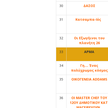
30
ΔΑΣΟΣ
31
Κατσαμπα-Ιός
32
Οι Εξωγήινοι του
πλανήτη 26
33
ΑΡΜΑ
34
Γη…. Ένας
πολύχρωμος κόσμος
35
ΟΙΚΟΓΕΝΕΙΑ ADDAMS
36
ΟΙ MASTER CHEF TΟΥ
12ΟΥ ΔΗΜΟΤΙΚΟΥ ΚΑΤ
ΜΑΓΕΙΡΕΥΟΥΝ