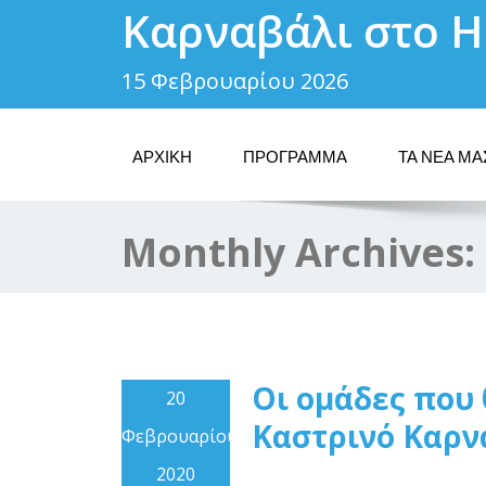
Καρναβάλι στο Η
15 Φεβρουαρίου 2026
ΑΡΧΙΚΗ
ΠΡΟΓΡΑΜΜΑ
ΤΑ ΝΕΑ ΜΑ
Monthly Archives:
Οι ομάδες που
20
Καστρινό Καρν
Φεβρουαρίου
2020